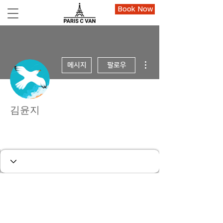
Book Now
더보기
메시지
팔로우
김윤지