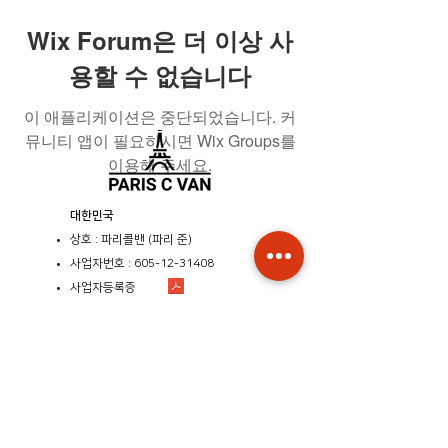
Wix Forum은 더 이상 사
용할 수 없습니다
이 애플리케이션은 중단되었습니다. 커
뮤니티 앱이 필요하시면 Wix Groups를
이용해 주세요.
​대한민국
상호 : 파리콜밴 (파리 준)
사업자번호 :
605-12-31408
사업자등록증
관광사업등록증
공제 기획여행 보증서
​통신판매업신고증
​프랑스
상호 : PARIS JUN
​사업자번호:
822 730 149
R.C.S