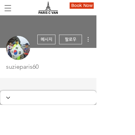
Book Now
더보기
메시지
팔로우
suzieparis60