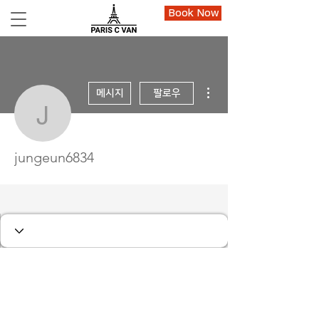
Book Now
더보기
메시지
팔로우
jungeun6834
jungeun6834